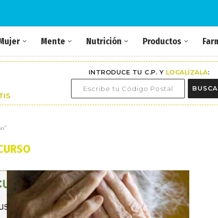
Mujer
Mente
Nutrición
Productos
Far
INTRODUCE TU C.P. Y
LOCALÍZALA
:
BUSCA
TIS
so"
CURSO