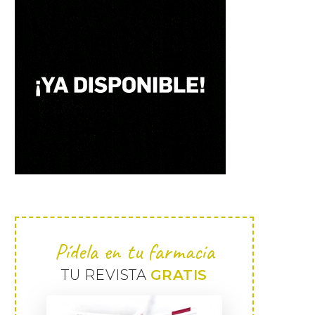
Pídela en tu farmacia
TU REVISTA
GRATIS