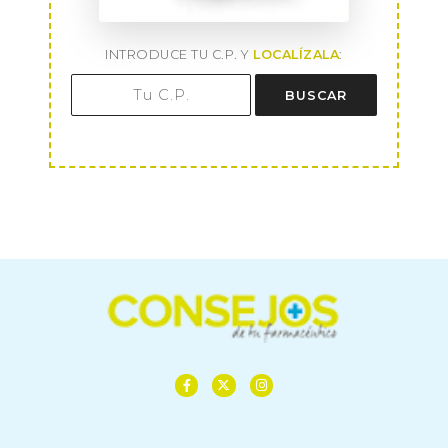
INTRODUCE TU C.P. Y
LOCALÍZALA
:
BUSCAR