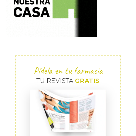
Pídela en tu farmacia
TU REVISTA
GRATIS