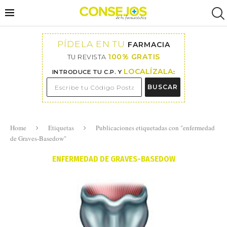
PÍDELA EN TU
FARMACIA
100% GRATIS
TU REVISTA
LOCALÍZALA
INTRODUCE TU C.P. Y
:
BUSCAR
Home
Etiquetas
Publicaciones etiquetadas con "enfermedad
de Graves-Basedow"
ENFERMEDAD DE GRAVES-BASEDOW