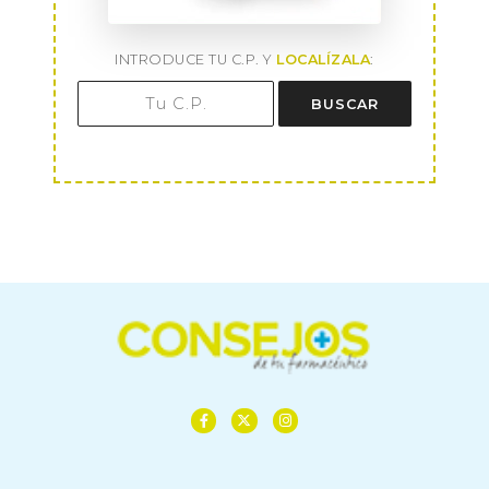
INTRODUCE TU C.P. Y
LOCALÍZALA
:
BUSCAR