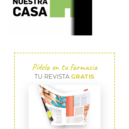
Pídela en tu farmacia
TU REVISTA
GRATIS