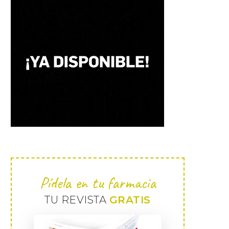
Pídela en tu farmacia
TU REVISTA
GRATIS