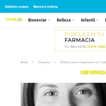
Quiénes somos
Nuestra revista
Bienestar
Belleza
Infantil
PÍDELA EN TU
FARMACIA
TU REVISTA
100% GRA
Home
Etiquetas
Publicaciones etiquetadas con "en
ENFERMED