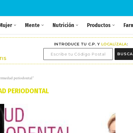
Mujer
Mente
Nutrición
Productos
Far
INTRODUCE TU C.P. Y
LOCALÍZALA
:
BUSCA
TIS
fermedad periodontal"
AD PERIODONTAL