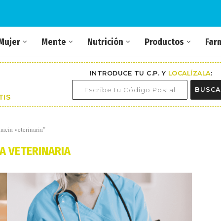
Mujer
Mente
Nutrición
Productos
Far
INTRODUCE TU C.P. Y
LOCALÍZALA
:
BUSCA
TIS
acia veterinaria"
A VETERINARIA