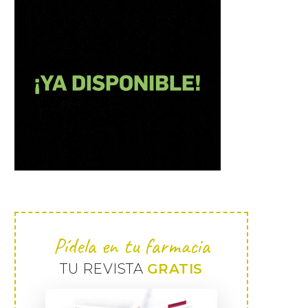
Pídela en tu farmacia
TU REVISTA
GRATIS