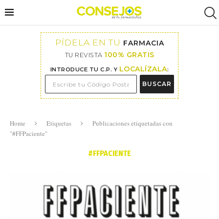
PÍDELA EN TU
FARMACIA
100% GRATIS
TU REVISTA
LOCALÍZALA
INTRODUCE TU C.P. Y
:
BUSCAR
Home
Etiquetas
Publicaciones etiquetadas con
"#FFPaciente"
#FFPACIENTE