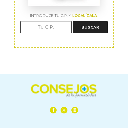
INTRODUCE TU C.P. Y
LOCALÍZALA
:
BUSCAR