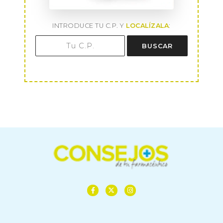
INTRODUCE TU C.P. Y
LOCALÍZALA
:
BUSCAR