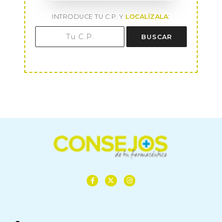
INTRODUCE TU C.P. Y
LOCALÍZALA
:
BUSCAR