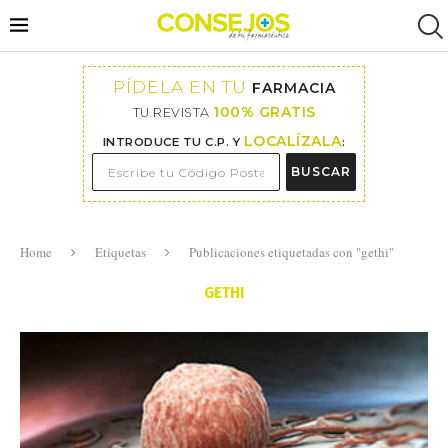
PÍDELA EN TU
FARMACIA
100% GRATIS
TU REVISTA
LOCALÍZALA
INTRODUCE TU C.P. Y
:
BUSCAR
Home
Etiquetas
Publicaciones etiquetadas con "gethi"
GETHI