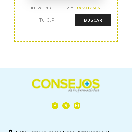
INTRODUCE TU C.P. Y
LOCALÍZALA
:
BUSCAR