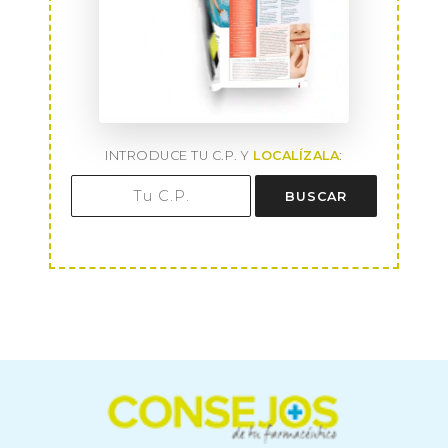
INTRODUCE TU C.P. Y
LOCALÍZALA
:
BUSCAR