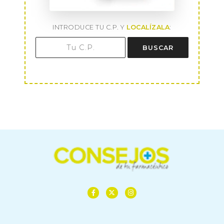
INTRODUCE TU C.P. Y
LOCALÍZALA
:
BUSCAR