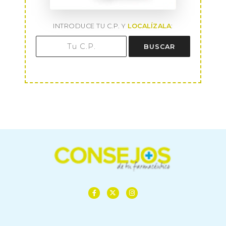
INTRODUCE TU C.P. Y
LOCALÍZALA
:
BUSCAR