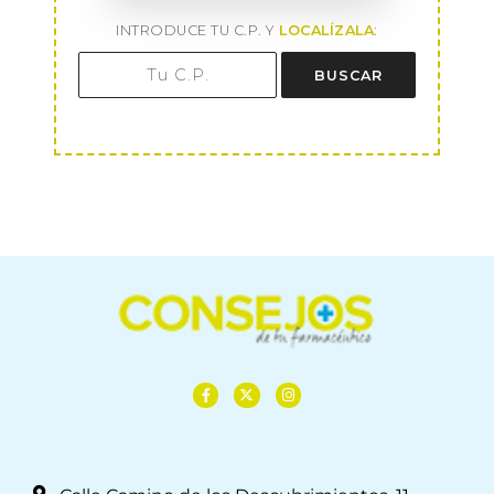
INTRODUCE TU C.P. Y
LOCALÍZALA
:
BUSCAR