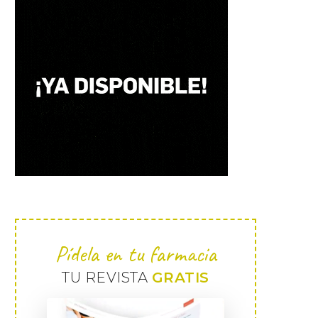
Pídela en tu farmacia
TU REVISTA
GRATIS