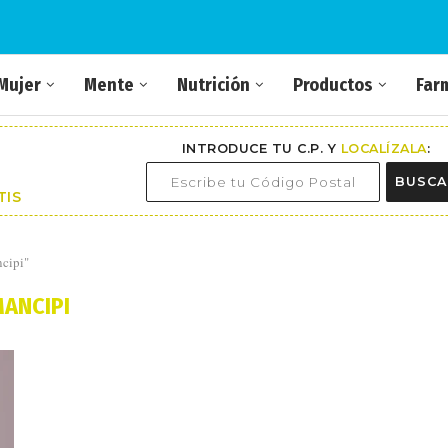
Mujer
Mente
Nutrición
Productos
Far
INTRODUCE TU C.P. Y
LOCALÍZALA
:
BUSCA
TIS
ncipi"
ANCIPI