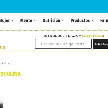
Mujer
Mente
Nutrición
Productos
Far
INTRODUCE TU C.P. Y
LOCALÍZALA
:
BUSCA
TIS
sculina"
SCULINA