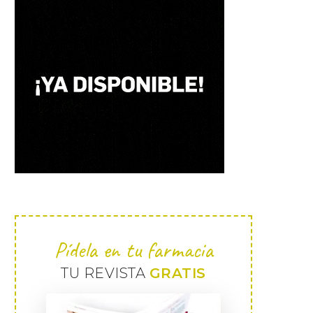
Pídela en tu farmacia
TU REVISTA
GRATIS