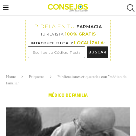
PÍDELA EN TU
FARMACIA
100% GRATIS
TU REVISTA
LOCALÍZALA
INTRODUCE TU C.P. Y
:
BUSCAR
Home
Etiquetas
Publicaciones etiquetadas con "médico de
familia"
MÉDICO DE FAMILIA