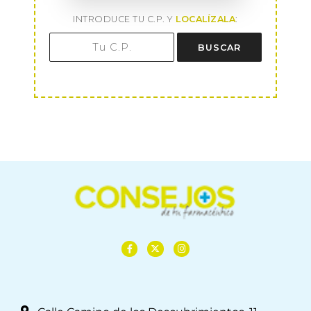
INTRODUCE TU C.P. Y
LOCALÍZALA
:
BUSCAR