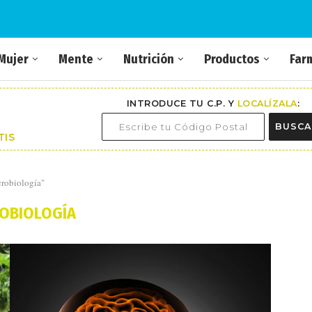
Mujer
Mente
Nutrición
Productos
Far
INTRODUCE TU C.P. Y
LOCALÍZALA
:
BUSCA
TIS
crobiología"
OBIOLOGÍA