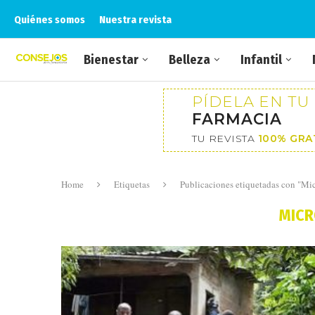
Quiénes somos
Nuestra revista
Bienestar
Belleza
Infantil
PÍDELA EN TU
FARMACIA
TU REVISTA
100% GRA
Home
Etiquetas
Publicaciones etiquetadas con "Mi
MICR