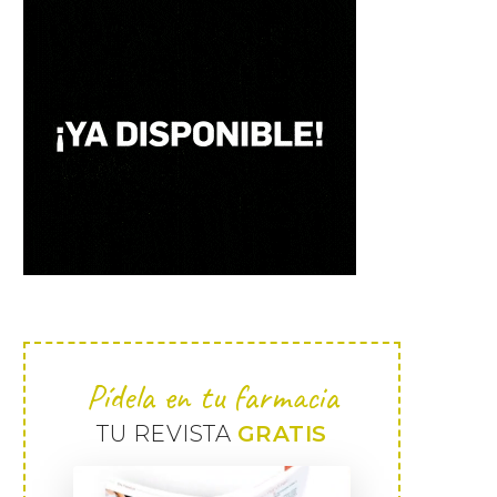
Pídela en tu farmacia
TU REVISTA
GRATIS