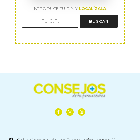
INTRODUCE TU C.P. Y
LOCALÍZALA
:
BUSCAR