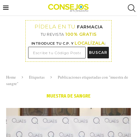
PÍDELA EN TU
FARMACIA
100% GRATIS
TU REVISTA
LOCALÍZALA
INTRODUCE TU C.P. Y
:
BUSCAR
Home
Etiquetas
Publicaciones etiquetadas con "muestra de
sangre"
MUESTRA DE SANGRE