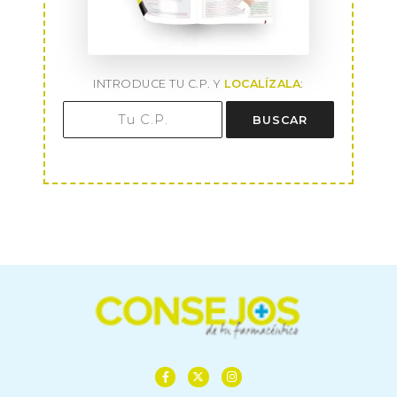
INTRODUCE TU C.P. Y
LOCALÍZALA
:
BUSCAR