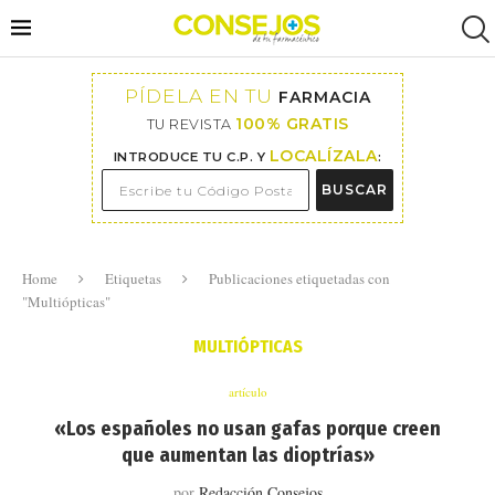
PÍDELA EN TU
FARMACIA
100% GRATIS
TU REVISTA
LOCALÍZALA
INTRODUCE TU C.P. Y
:
BUSCAR
Home
Etiquetas
Publicaciones etiquetadas con
"Multiópticas"
MULTIÓPTICAS
artículo
«Los españoles no usan gafas porque creen
que aumentan las dioptrías»
por
Redacción Consejos