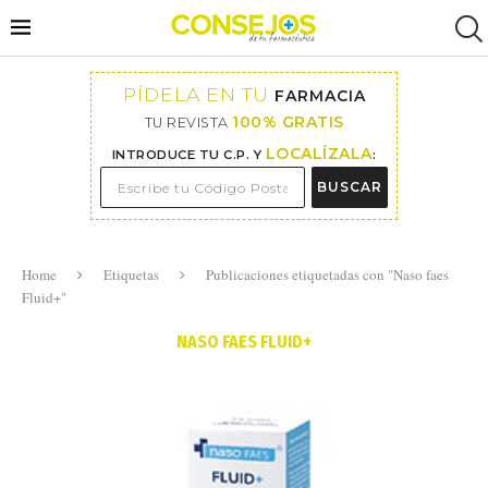
PÍDELA EN TU
FARMACIA
100% GRATIS
TU REVISTA
LOCALÍZALA
INTRODUCE TU C.P. Y
:
BUSCAR
Home
Etiquetas
Publicaciones etiquetadas con "Naso faes
Fluid+"
NASO FAES FLUID+