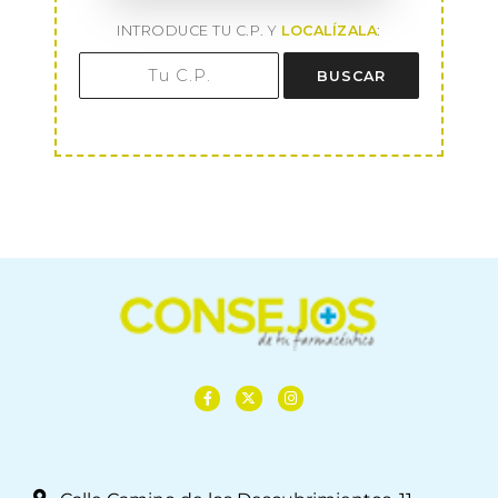
INTRODUCE TU C.P. Y
LOCALÍZALA
:
BUSCAR