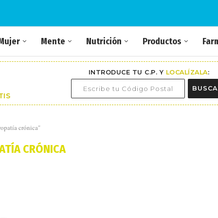
Mujer
Mente
Nutrición
Productos
Far
INTRODUCE TU C.P. Y
LOCALÍZALA
:
BUSCA
TIS
ropatía crónica"
ATÍA CRÓNICA