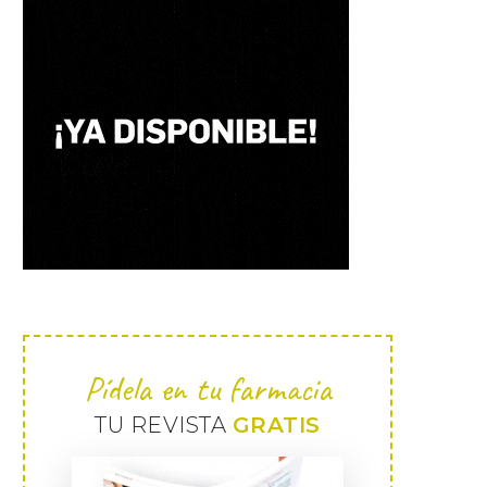
Pídela en tu farmacia
TU REVISTA
GRATIS