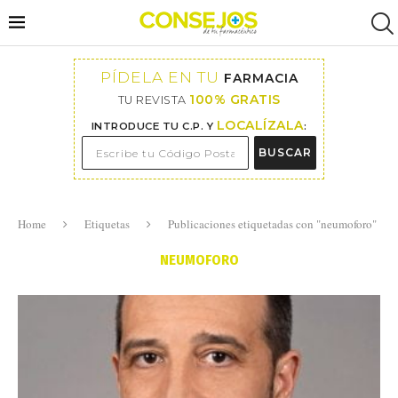
PÍDELA EN TU
FARMACIA
100% GRATIS
TU REVISTA
LOCALÍZALA
INTRODUCE TU C.P. Y
:
BUSCAR
Home
Etiquetas
Publicaciones etiquetadas con "neumoforo"
NEUMOFORO