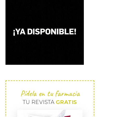
Pídela en tu farmacia
TU REVISTA
GRATIS