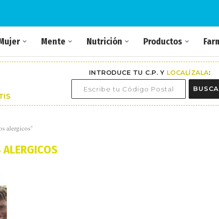
Mujer
Mente
Nutrición
Productos
Far
INTRODUCE TU C.P. Y
LOCALÍZALA
:
BUSCA
TIS
os alergicos"
 ALERGICOS