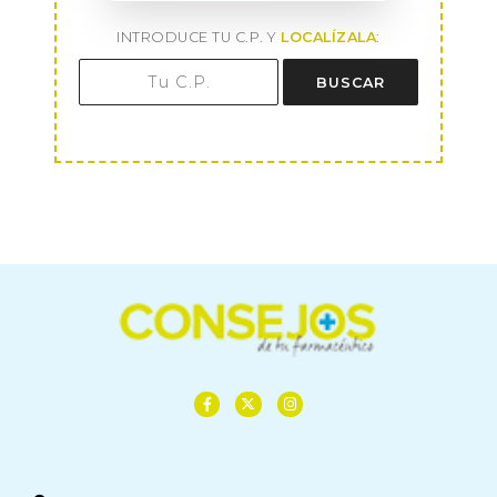
INTRODUCE TU C.P. Y
LOCALÍZALA
:
BUSCAR