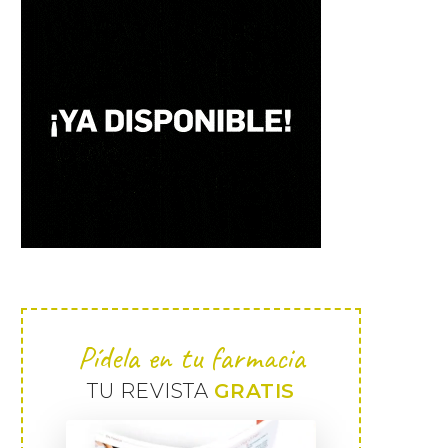
Pídela en tu farmacia
TU REVISTA
GRATIS