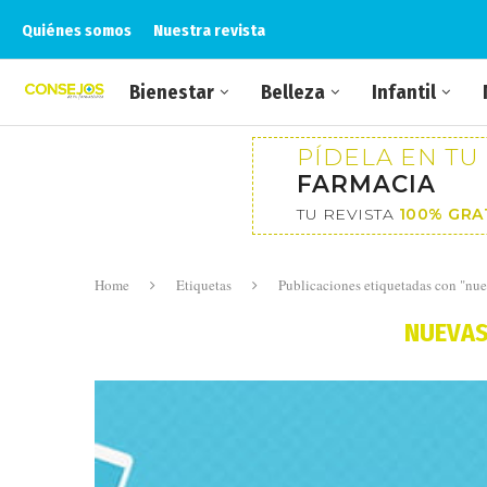
Quiénes somos
Nuestra revista
Bienestar
Belleza
Infantil
PÍDELA EN TU
FARMACIA
TU REVISTA
100% GRA
Home
Etiquetas
Publicaciones etiquetadas con "nue
NUEVAS