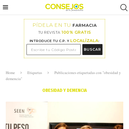
PÍDELA EN TU
FARMACIA
100% GRATIS
TU REVISTA
LOCALÍZALA
INTRODUCE TU C.P. Y
:
BUSCAR
Home
Etiquetas
Publicaciones etiquetadas con "obesidad y
demencia"
OBESIDAD Y DEMENCIA