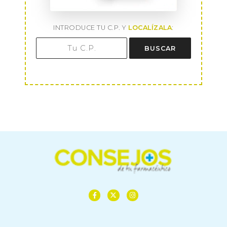
INTRODUCE TU C.P. Y
LOCALÍZALA
:
BUSCAR