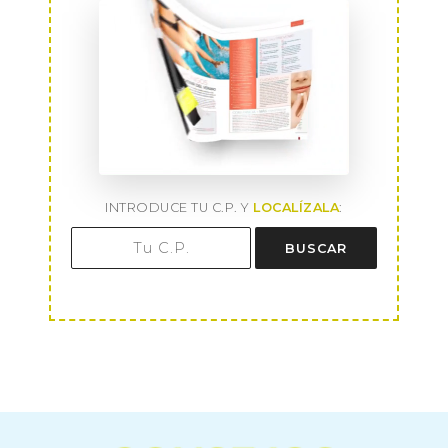
INTRODUCE TU C.P. Y
LOCALÍZALA
:
BUSCAR