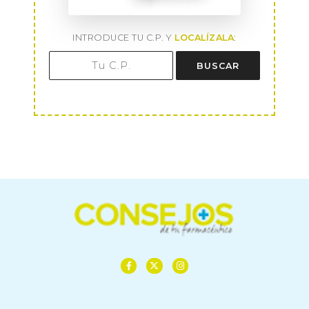
INTRODUCE TU C.P. Y
LOCALÍZALA
:
BUSCAR