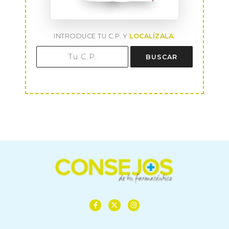
INTRODUCE TU C.P. Y
LOCALÍZALA
:
BUSCAR