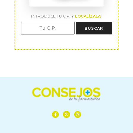
INTRODUCE TU C.P. Y
LOCALÍZALA
:
BUSCAR