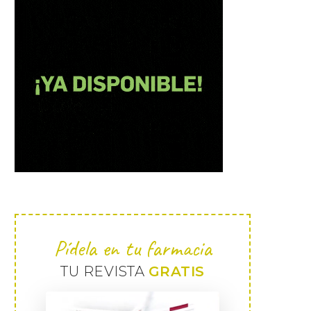
Pídela en tu farmacia
TU REVISTA
GRATIS