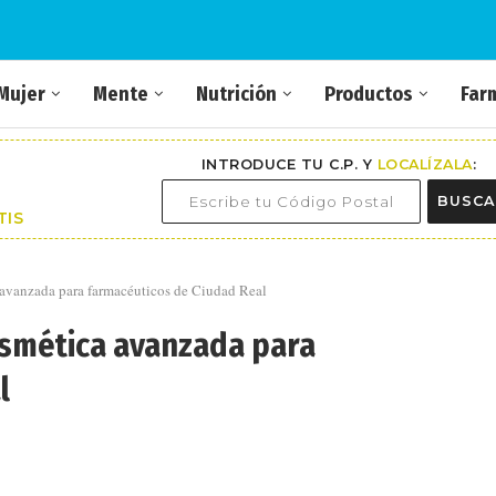
Mujer
Mente
Nutrición
Productos
Far
INTRODUCE TU C.P. Y
LOCALÍZALA
:
BUSCA
TIS
a avanzada para farmacéuticos de Ciudad Real
cosmética avanzada para
l