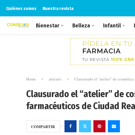
Quiénes somos
Nuestra revista
Bienestar
Belleza
Infantil
PÍDELA EN TU
FARMACIA
TU REVISTA
100% GRA
Home
artículo
Clausurado el “atelier” de cosmétic
Clausurado el “atelier” de 
farmacéuticos de Ciudad Rea
COMPARTIR