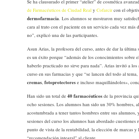
Se ha clausurado el primer “atelier” de cosmética avanza
de Farmacéuticos de Ciudad Real
y
Cofarcir
con el objeti
dermofarmacia
. Los alumnos se mostraron muy satisfech
cara al trato con el paciente en un servicio cada vez m
no”, explicó una de las participantes.
Asun Arias, la profesora del curso, antes de dar la última 
es un éxito porque “además de los conocimientos sobre el 
haberlo practicado no sirve para nada”. Arias invitó a los 
curso en sus farmacias y que “se lancen del todo al tema,
cremas
fotoprotectores
,
e incluso maquillándolos», con
40 farmacéuticos
Han sido un total de
de la provincia qu
ocho sesiones. Los alumnos han sido un 30% hombres, alg
acostumbrada a tener tantos hombres entre sus alumnos, 
sesiones del curso los alumnos han abordado cuestiones re
punto de vista de la rentabilidad, la elección de marcas y 
“recomendación integral” al cliente.