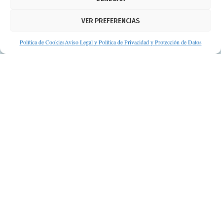
Política de cookies
VER PREFERENCIAS
Protección de datos personales
Suscripción a Newsletter
Política de Cookies
Aviso Legal y Política de Privacidad y Protección de Datos