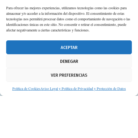
Para ofrecer las mejores experiencias, utilizamos tecnologías como las cookies para
almacenar y/o acceder a la información del dispositivo. El consentimiento de estas
Calle Camino de los Descubrimientos, 11,
tecnologías nos permitirá procesar datos como el comportamiento de navegación o las
Planta 3ª 41092 – Sevilla
identificaciones únicas en este sitio. No consentir o retirar el consentimiento, puede
afectar negativamente a ciertas características y funciones.
674 02 62 03
info@consejosdetufarmaceutico.com
ACEPTAR
Aviso legal
DENEGAR
Política de cookies
VER PREFERENCIAS
Protección de datos personales
Suscripción a Newsletter
Política de Cookies
Aviso Legal y Política de Privacidad y Protección de Datos