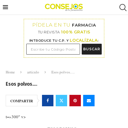
PÍDELA EN TU
FARMACIA
100% GRATIS
TU REVISTA
LOCALÍZALA
INTRODUCE TU C.P. Y
:
BUSCAR
Home
artículo
Esos polvos….
Esos polvos….
COMPARTIR
t=»300″ v>