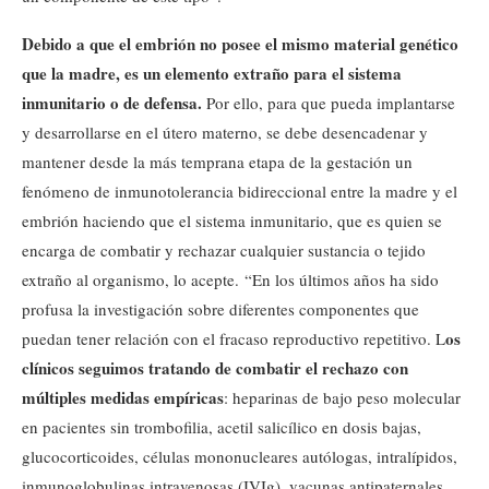
Debido a que el embrión no posee el mismo material genético
que la madre, es un elemento extraño para el sistema
inmunitario o de defensa.
Por ello, para que pueda implantarse
y desarrollarse en el útero materno, se debe desencadenar y
mantener desde la más temprana etapa de la gestación un
fenómeno de inmunotolerancia bidireccional entre la madre y el
embrión haciendo que el sistema inmunitario, que es quien se
encarga de combatir y rechazar cualquier sustancia o tejido
extraño al organismo, lo acepte. “En los últimos años ha sido
profusa la investigación sobre diferentes componentes que
os
puedan tener relación con el fracaso reproductivo repetitivo. L
clínicos seguimos tratando de combatir el rechazo con
múltiples medidas empíricas
: heparinas de bajo peso molecular
en pacientes sin trombofilia, acetil salicílico en dosis bajas,
glucocorticoides, células mononucleares autólogas, intralípidos,
inmunoglobulinas intravenosas (IVIg), vacunas antipaternales…