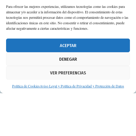
Para ofrecer las mejores experiencias, utilizamos tecnologías como las cookies para
almacenar y/o acceder a la información del dispositivo. El consentimiento de estas
Calle Camino de los Descubrimientos, 11,
tecnologías nos permitirá procesar datos como el comportamiento de navegación o las
Planta 3ª 41092 – Sevilla
identificaciones únicas en este sitio. No consentir o retirar el consentimiento, puede
afectar negativamente a ciertas características y funciones.
674 02 62 03
info@consejosdetufarmaceutico.com
ACEPTAR
Aviso legal
DENEGAR
Política de cookies
VER PREFERENCIAS
Protección de datos personales
Suscripción a Newsletter
Política de Cookies
Aviso Legal y Política de Privacidad y Protección de Datos