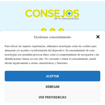
Gestionar consentimiento
Para ofrecer las mejores experiencias, utilizamos tecnologías como las cookies para
almacenar y/o acceder a la información del dispositivo. El consentimiento de estas
Calle Camino de los Descubrimientos, 11,
tecnologías nos permitirá procesar datos como el comportamiento de navegación o las
Planta 3ª 41092 – Sevilla
identificaciones únicas en este sitio. No consentir o retirar el consentimiento, puede
afectar negativamente a ciertas características y funciones.
674 02 62 03
info@consejosdetufarmaceutico.com
ACEPTAR
Aviso legal
DENEGAR
Política de cookies
VER PREFERENCIAS
Protección de datos personales