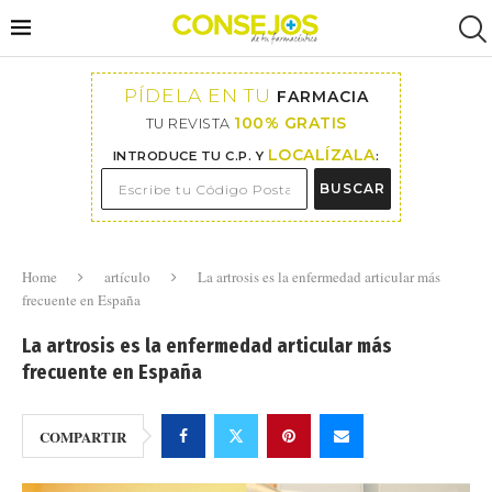
PÍDELA EN TU
FARMACIA
100% GRATIS
TU REVISTA
LOCALÍZALA
INTRODUCE TU C.P. Y
:
BUSCAR
Home
artículo
La artrosis es la enfermedad articular más
frecuente en España
La artrosis es la enfermedad articular más
frecuente en España
COMPARTIR