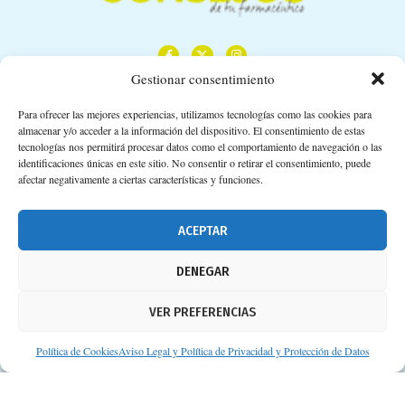
Gestionar consentimiento
Para ofrecer las mejores experiencias, utilizamos tecnologías como las cookies para
almacenar y/o acceder a la información del dispositivo. El consentimiento de estas
Calle Camino de los Descubrimientos, 11,
tecnologías nos permitirá procesar datos como el comportamiento de navegación o las
Planta 3ª 41092 – Sevilla
identificaciones únicas en este sitio. No consentir o retirar el consentimiento, puede
afectar negativamente a ciertas características y funciones.
674 02 62 03
info@consejosdetufarmaceutico.com
ACEPTAR
Aviso legal
DENEGAR
Política de cookies
VER PREFERENCIAS
Protección de datos personales
Suscripción a Newsletter
Política de Cookies
Aviso Legal y Política de Privacidad y Protección de Datos