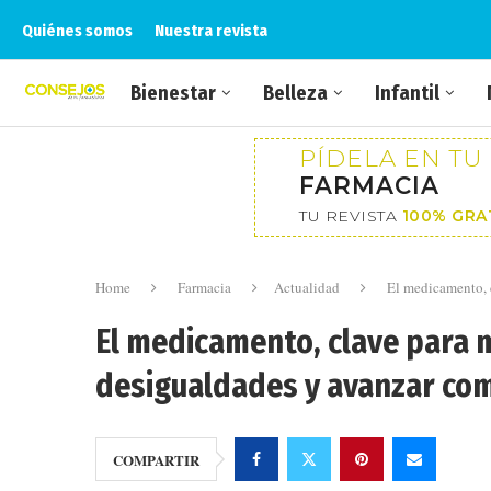
Quiénes somos
Nuestra revista
Bienestar
Belleza
Infantil
PÍDELA EN TU
FARMACIA
TU REVISTA
100% GRA
Home
Farmacia
Actualidad
El medicamento, c
El medicamento, clave para m
desigualdades y avanzar co
COMPARTIR