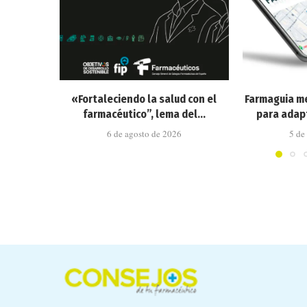
«Fortaleciendo la salud con el
Farmaguia me
farmacéutico”, lema del...
para adapt
6 de agosto de 2026
5 de