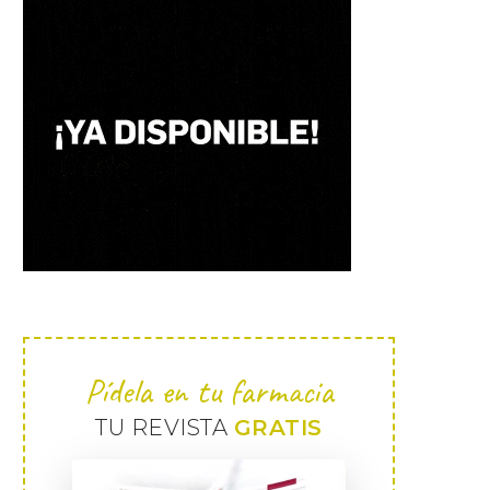
Pídela en tu farmacia
TU REVISTA
GRATIS