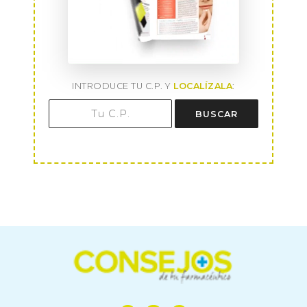
INTRODUCE TU C.P. Y
LOCALÍZALA
:
BUSCAR