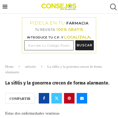
PÍDELA EN TU
FARMACIA
100% GRATIS
TU REVISTA
LOCALÍZALA
INTRODUCE TU C.P. Y
:
BUSCAR
Home
artículo
La sífilis y la gonorrea crecen de forma
alarmante.
La sífilis y la gonorrea crecen de forma alarmante.
COMPARTIR
Estas dos enfermedades venéreas