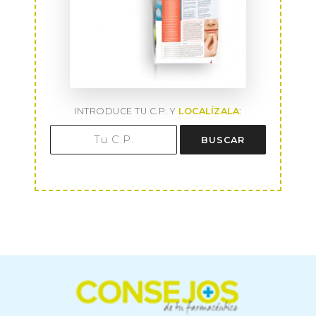
INTRODUCE TU C.P. Y
LOCALÍZALA
:
BUSCAR