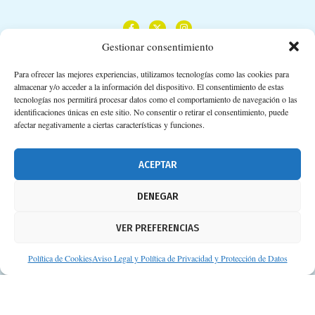
Gestionar consentimiento
Para ofrecer las mejores experiencias, utilizamos tecnologías como las cookies para
almacenar y/o acceder a la información del dispositivo. El consentimiento de estas
Calle Camino de los Descubrimientos, 11,
tecnologías nos permitirá procesar datos como el comportamiento de navegación o las
Planta 3ª 41092 – Sevilla
identificaciones únicas en este sitio. No consentir o retirar el consentimiento, puede
afectar negativamente a ciertas características y funciones.
674 02 62 03
info@consejosdetufarmaceutico.com
ACEPTAR
Aviso legal
DENEGAR
Política de cookies
VER PREFERENCIAS
Protección de datos personales
Suscripción a Newsletter
Política de Cookies
Aviso Legal y Política de Privacidad y Protección de Datos