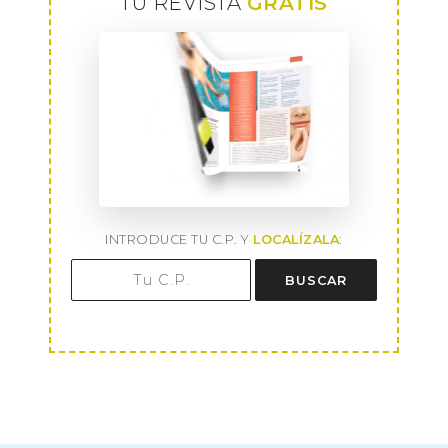
TU REVISTA
GRATIS
INTRODUCE TU C.P. Y
LOCALÍZALA
:
BUSCAR