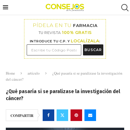
PÍDELA EN TU
FARMACIA
100% GRATIS
TU REVISTA
LOCALÍZALA
INTRODUCE TU C.P. Y
:
BUSCAR
Home
artículo
¿Qué pasaría si se paralizase la investigación
del cáncer?
¿Qué pasaría si se paralizase la investigación del
cáncer?
COMPARTIR