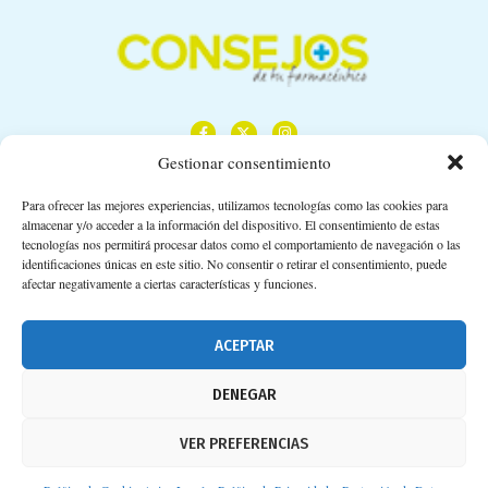
Gestionar consentimiento
Para ofrecer las mejores experiencias, utilizamos tecnologías como las cookies para
almacenar y/o acceder a la información del dispositivo. El consentimiento de estas
Calle Camino de los Descubrimientos, 11,
tecnologías nos permitirá procesar datos como el comportamiento de navegación o las
Planta 3ª 41092 – Sevilla
identificaciones únicas en este sitio. No consentir o retirar el consentimiento, puede
afectar negativamente a ciertas características y funciones.
674 02 62 03
info@consejosdetufarmaceutico.com
ACEPTAR
Aviso legal
DENEGAR
Política de cookies
VER PREFERENCIAS
Protección de datos personales
Suscripción a Newsletter