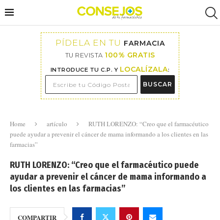
PÍDELA EN TU
FARMACIA
100% GRATIS
TU REVISTA
LOCALÍZALA
INTRODUCE TU C.P. Y
:
BUSCAR
Home
artículo
RUTH LORENZO: “Creo que el farmacéutico
puede ayudar a prevenir el cáncer de mama informando a los clientes en las
farmacias”
RUTH LORENZO: “Creo que el farmacéutico puede
ayudar a prevenir el cáncer de mama informando a
los clientes en las farmacias”
COMPARTIR