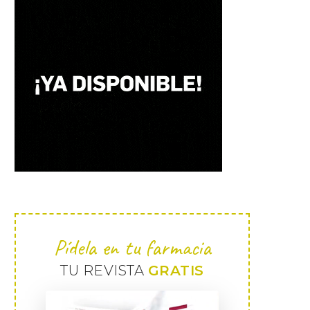
Pídela en tu farmacia
TU REVISTA
GRATIS