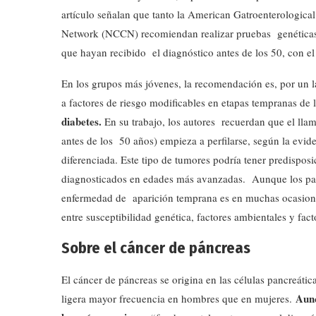
artículo señalan que tanto la American Gatroenterologi
Network (NCCN) recomiendan realizar pruebas genéticas a
que hayan recibido el diagnóstico antes de los 50, con el 
En los grupos más jóvenes, la recomendación es, por un la
a factores de riesgo modificables en etapas tempranas de 
diabetes.
En su trabajo, los autores recuerdan que el lla
antes de los 50 años) empieza a perfilarse, según la evi
diferenciada. Este tipo de tumores podría tener predisposi
diagnosticados en edades más avanzadas. Aunque los paci
enfermedad de aparición temprana es en muchas ocasione
entre susceptibilidad genética, factores ambientales y fac
Sobre el cáncer de páncreas
El cáncer de páncreas se origina en las células pancreáti
Aunq
ligera mayor frecuencia en hombres que en mujeres.