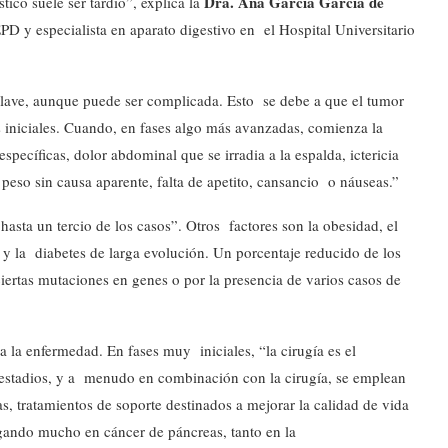
Dra. Ana García García de
co suele ser tardío”, explica la
EPD y especialista en aparato digestivo en el Hospital Universitario
 clave, aunque puede ser complicada. Esto se debe a que el tumor
 iniciales. Cuando, en fases algo más avanzadas, comienza la
específicas, dolor abdominal que se irradia a la espalda, ictericia
 peso sin causa aparente, falta de apetito, cansancio o náuseas.”
 hasta un tercio de los casos”. Otros factores son la obesidad, el
 y la diabetes de larga evolución. Un porcentaje reducido de los
iertas mutaciones en genes o por la presencia de varios casos de
a la enfermedad. En fases muy iniciales, “la cirugía es el
 estadios, y a menudo en combinación con la cirugía, se emplean
s, tratamientos de soporte destinados a mejorar la calidad de vida
igando mucho en cáncer de páncreas, tanto en la