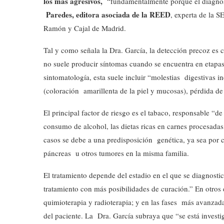
los más agresivos,
“fundamentalmente porque el diagnósti
Paredes, editora asociada de la REED
, experta de la S
Ramón y Cajal de Madrid.
Tal y como señala la Dra. García, la detección precoz es
no suele producir síntomas cuando se encuentra en etapas
sintomatología, esta suele incluir “molestias digestivas in
(coloración amarillenta de la piel y mucosas), pérdida de
El principal factor de riesgo es el tabaco, responsable “de
consumo de alcohol, las dietas ricas en carnes procesadas
casos se debe a una predisposición genética, ya sea por c
páncreas u otros tumores en la misma familia.
El tratamiento depende del estadio en el que se diagnostic
tratamiento con más posibilidades de curación.” En otros
quimioterapia y radioterapia; y en las fases más avanzada
del paciente. La Dra. García subraya que “se está invest