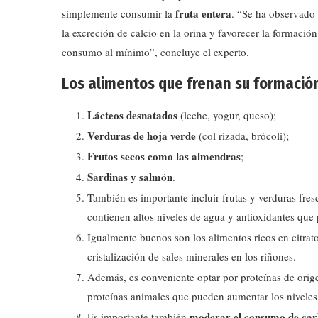
fruta entera
simplemente consumir la
. “Se ha observado
la excreción de calcio en la orina y favorecer la formación
consumo al mínimo”, concluye el experto.
Los alimentos que frenan su formació
Lácteos desnatados
(leche, yogur, queso);
Verduras de hoja verde
(col rizada, brócoli);
Frutos secos como las almendras
;
Sardinas y salmón
.
También es importante incluir frutas y verduras fr
contienen altos niveles de agua y antioxidantes que 
Igualmente buenos son los alimentos ricos en citra
cristalización de sales minerales en los riñones.
Además, es conveniente optar por proteínas de ori
proteínas animales que pueden aumentar los niveles 
moderar el consumo de carb
Es importante también