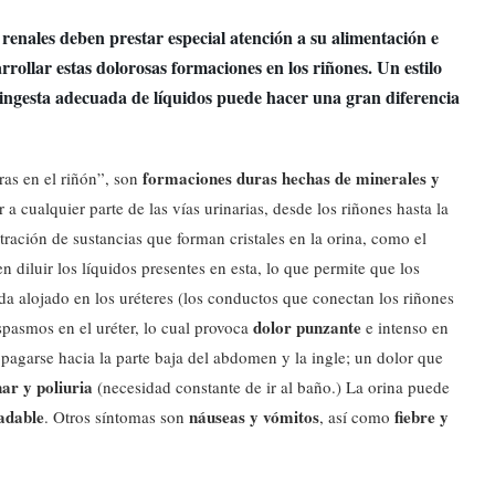
renales deben prestar especial atención a su alimentación e
rrollar estas dolorosas formaciones en los riñones. Un estilo
 ingesta adecuada de líquidos puede hacer una gran diferencia
formaciones duras hechas de
minerales y
as en el riñón”, son
a cualquier parte de las vías urinarias, desde los riñones hasta la
tración de sustancias que forman cristales en la orina, como el
n diluir los líquidos presentes en esta, lo que permite que los
eda alojado en los uréteres (los conductos que conectan los riñones
dolor punzante
espasmos en el uréter, lo cual provoca
e intenso en
ropagarse hacia la parte baja del abdomen y la ingle; un dolor que
nar y poliuria
(necesidad constante de ir al baño.) La orina puede
adable
náuseas y vómitos
fiebre y
. Otros síntomas son
, así como