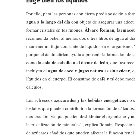
Elige bien los líquidos
Por ello, para las personas con cierta predisposición a fo
agua a lo largo del día
con objeto de asegurar una adecua
Álvaro Román, farmacéuti
formar cristales en los riñones.
recomienda beber al menos dos o tres litros de agua al dí
mantener un flujo constante de líquidos en el organismo
porque el ácido cítrico ayuda a prevenir la formación d
cola de caballo o el diente de león
como la
, que favorece
agua de coco y jugos naturales sin azúcar
incluyen el
, 
café y té
líquidos en el cuerpo. El consumo de
debe moder
cálculos.
refrescos azucarados y las bebidas energéticas
Los
no s
fosfatos que pueden contribuir a la formación de cálculos
moderación, ya que pueden deshidratar el organismo y aum
la cristalización de minerales”, explica Román. Respecto a
de azúcares añadidos que pueden afectar la función renal p