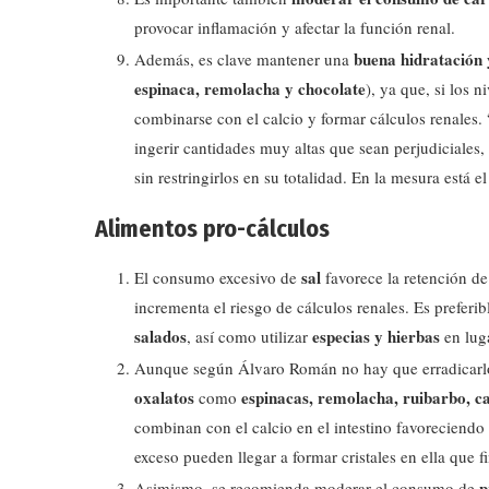
provocar inflamación y afectar la función renal.
buena hidratación
Además, es clave mantener una
espinaca, remolacha y chocolate
), ya que, si los 
combinarse con el calcio y formar cálculos renales
ingerir cantidades muy altas que sean perjudiciales,
sin restringirlos en su totalidad. En la mesura está
Alimentos pro-cálculos
sal
El consumo excesivo de
favorece la retención de
incrementa el riesgo de cálculos renales. Es preferi
salados
especias y hierbas
, así como utilizar
en luga
Aunque según Álvaro Román no hay que erradicarlo 
oxalatos
espinacas, remolacha, ruibarbo, c
como
combinan con el calcio en el intestino favoreciendo
exceso pueden llegar a formar cristales en ella que 
p
Asimismo, se recomienda moderar el consumo de