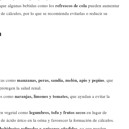
refrescos de cola
 que algunas bebidas como los
pueden aumentar
 de cálculos, por lo que se recomienda evitarlas o reducir su
n
manzanas, peras, sandía, melón, apio y pepino
escas como
, que
protegen la salud renal.
naranjas, limones y tomates,
tos como
que ayudan a evitar la
legumbres, tofu y frutos secos
gen vegetal como
en lugar de
de ácido úrico en la orina y favorecer la formación de cálculos.
ohidratos refinados y azúcares añadidos
, ya que pueden