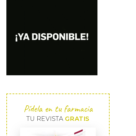
Pídela en tu farmacia
TU REVISTA
GRATIS