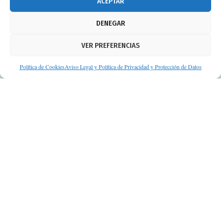
ACEPTAR
Aviso legal
DENEGAR
Política de cookies
VER PREFERENCIAS
Protección de datos personales
Suscripción a Newsletter
Política de Cookies
Aviso Legal y Política de Privacidad y Protección de Datos