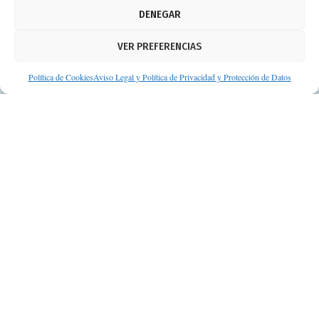
Aviso legal
DENEGAR
Política de cookies
VER PREFERENCIAS
Protección de datos personales
Suscripción a Newsletter
Política de Cookies
Aviso Legal y Política de Privacidad y Protección de Datos