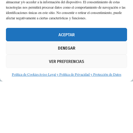
almacenar y/o acceder a la información del dispositivo. El consentimiento de estas
Calle Camino de los Descubrimientos, 11,
tecnologías nos permitirá procesar datos como el comportamiento de navegación o las
Planta 3ª 41092 – Sevilla
identificaciones únicas en este sitio. No consentir o retirar el consentimiento, puede
afectar negativamente a ciertas características y funciones.
674 02 62 03
info@consejosdetufarmaceutico.com
ACEPTAR
Aviso legal
DENEGAR
Política de cookies
VER PREFERENCIAS
Protección de datos personales
Suscripción a Newsletter
Política de Cookies
Aviso Legal y Política de Privacidad y Protección de Datos