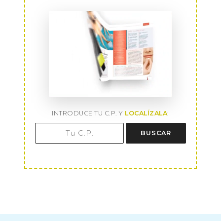
INTRODUCE TU C.P. Y
LOCALÍZALA
:
BUSCAR