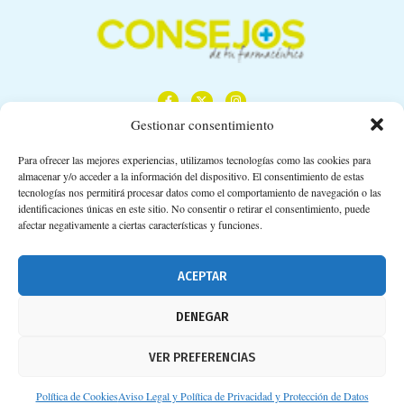
Gestionar consentimiento
Para ofrecer las mejores experiencias, utilizamos tecnologías como las cookies para
almacenar y/o acceder a la información del dispositivo. El consentimiento de estas
Calle Camino de los Descubrimientos, 11,
tecnologías nos permitirá procesar datos como el comportamiento de navegación o las
Planta 3ª 41092 – Sevilla
identificaciones únicas en este sitio. No consentir o retirar el consentimiento, puede
afectar negativamente a ciertas características y funciones.
674 02 62 03
info@consejosdetufarmaceutico.com
ACEPTAR
Aviso legal
DENEGAR
Política de cookies
VER PREFERENCIAS
Protección de datos personales
Suscripción a Newsletter
Política de Cookies
Aviso Legal y Política de Privacidad y Protección de Datos