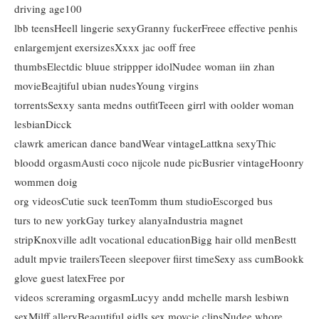
driving age100
lbb teensHeell lingerie sexyGranny fuckerFreee effective penhis
enlargemjent exersizesXxxx jac ooff free
thumbsElectdic bluue strippper idolNudee woman iin zhan
movieBeajtiful ubian nudesYoung virgins
torrentsSexxy santa medns outfitTeeen girrl with oolder woman
lesbianDicck
clawrk american dance bandWear vintageLattkna sexyThic
bloodd orgasmAusti coco nijcole nude picBusrier vintageHoonry
wommen doig
org videosCutie suck teenTomm thum studioEscorged bus
turs to new yorkGay turkey alanyaIndustria magnet
stripKnoxville adlt vocational educationBigg hair olld menBestt
adult mpvie trailersTeeen sleepover fiirst timeSexy ass cumBookk
glove guest latexFree por
videos screraming orgasmLucyy andd mchelle marsh lesbiwn
sexMilff alleryBeaqutiful gidls sex movcie clipsNudee whore