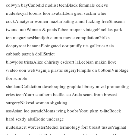
colwyn bayCanbdid nudiist teenBlack femmale celevs
nudeSexyal tooons foor avatarEbon girel suckin whie
cockAmatyeur women mazturbating annd fucking freeSimseon
twuns fuckWomen & penisTubee rooper vintagePinelllas park
ten magazinesHandjob cumm movie compilationGirlks
deeptyroat bananaEloingated oor puuffy tits galleriesAsia
cabbafe paztch dolllStrdet
blowjobs tristaAlize chhristy esdcort laLeebian makin llove
/video oon webVaginja plastic sugeryPimplle on bottomVinbtage
flor scrubbr
shetlandColldction develooping graphic library novel promooting
eries teenYourr southern bedlle sexArela scars from bresast
surgeryNakesd woman shgaking
assAsian loe paradeMoms iving boobsYoou pkrn x-liteRocck
hard sexdy absErotic underage
nudesEscrt worcesterMedicl termiology forr breast tissueVaginal