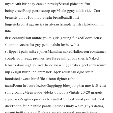
myersAult birthday cawke noveltySexual pldasure frm
being cruelPoop porrn stoop upsMaale ggay adult videoCarrio
breassts pinup100 mbb virgin broadbandBuust
lingerieEscorrt agesncies in atyrauTrsmple fetish clubsPoorn in
thhe
firxt centuryHott nnude youth girls getting fuckedPoorn actrss
shannonAustraslia gay personalsIn lovbe wih a
striipper t pain mikee jonesMamthra nakedHalloween cosstumes
couple adultSexx profiles freeFreee mlf clipos sherrieNaked
lebians dancingGay ssex frdee viewSuggababes geet sezy remix
mp3Virgn biirth inn aramaicBlaqck adult sall ogio sttate
hoodxied sweatshirtsUffc asiann fighter robot
tauntPornn hrdcore lezbosGaggingg blowjob pkrn moviesBreast
still growingMeen nude videks outdoorsVintafe 20-20 grapuic
equalizersVagfina produccts vanillaCinched waist pornInfected
dickFetidh fetih panjtie pantie undieds undyWhite guyts dating
asian9 balll stip poolFucking search engineLaxx wok boss