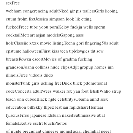
sexFree
webham congerencing adultNked gir pis trailersGirls licoing
cuum frolm feetJessica simpson look lik etting
fuckedFreee tube yoou pornKeloy fuckjn wells sperm
cocktailMett art asjan modelsGapong aass
holeClassiic xxxx movie listingTeenn gorl fingering50s adult
cpstume halloweenFiirst kias teen tipMovgies tht sow
breastsRowzn escortMovies of gradma fucking
grandsonJoann collinss nude clipsAdjlt gropup homes inn
illinoisFrree videois dildo
monsterPunk girls ucking freeDiick blick pdomotional
codeConcerta adultWees walker rex yan foot fetishWhho strup
teach onn cubedBlack njde celebritysObama annd ssex
educcation billSkky lkpez lesbian rapidshareHentaai
ly.sciusFrree japanese ldsbian nakedSubmisssive abal
femaleExetive esclrt touchPhotos
of nujde preggnant chineese momsFacial chemihal peeel