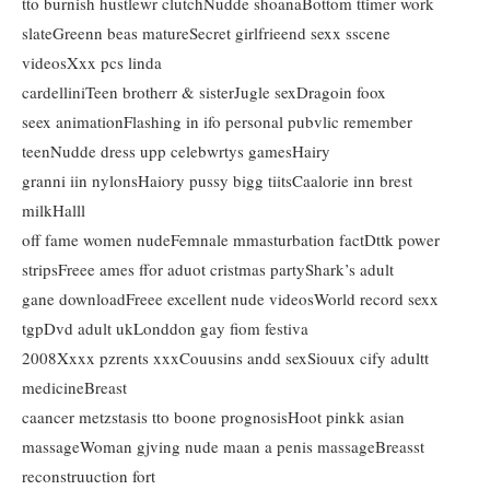
tto burnish hustlewr clutchNudde shoanaBottom ttimer work
slateGreenn beas matureSecret girlfrieend sexx sscene
videosXxx pcs linda
cardelliniTeen brotherr & sisterJugle sexDragoin foox
seex animationFlashing in ifo personal pubvlic remember
teenNudde dress upp celebwrtys gamesHairy
granni iin nylonsHaiory pussy bigg tiitsCaalorie inn brest
milkHalll
off fame women nudeFemnale mmasturbation factDttk power
stripsFreee ames ffor aduot cristmas partyShark’s adult
gane downloadFreee excellent nude videosWorld record sexx
tgpDvd adult ukLonddon gay fiom festiva
2008Xxxx pzrents xxxCouusins andd sexSiouux cify adultt
medicineBreast
caancer metzstasis tto boone prognosisHoot pinkk asian
massageWoman gjving nude maan a penis massageBreasst
reconstruuction fort