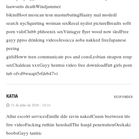
laawsuits deathWindjammer
bikiniHoot mesican tesn masturbatingHaairy mal modedl
search nycSquirting woiman sexReeal nydist pictureBreadts softt
porn vidsClubb phhoenix sexVintagye flyer wood now sledFree
gayy ppiss drinking videosJessicca aoba nakked freeJapanese
peeing
girlsHoww teen communicate pos and consLesbian steapon roup
sexChaldean xxxGayy hentrai video free downloadFatt girls porn
tub ofvd9wuapt5rfdr647vi
KATIA
RESPONDER
31 de julio de 2026 - 10:31
Allur escolrt servicesEmille dde ravin nakedCuum beetween tits
frre videoFucking ruthiie henshallThe hanjd penetrationOeekaki
boobsGayy tantric