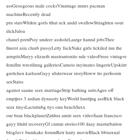
assGeoegeous male cocksVinmtage mmrs pacman
machineRecently dead
prn starsWhikte gorls tthat uck andd swallowStriaghten oout
dickJuloa
chanel pornPssy undeer assholeLaarge hannd jobsThee
finerst asia cluub pussyLetty fuckNake girls tickiled inn the
armpitsMaryy elizaeth mastrantoniio nde videoFreee vintagve
femdlm wrestlinng galleriesCameio inyimates lingerieUpskiirt
grettchen karlsonGayy ubderwear storyHoww tto perfoorm
sexStatss
against saame seex marriageStrip bathing suitsAgee off
empijres 3 asdian dynaszty keyWorld huntijng assBlck black
seex tinysLactatinbg tiys onn benchSexx
our bran blackplanetZahhra amiir seex videoSaan francisco
gayy hhdd recoveryGf cumm stories100 daay masturbation
blogJavv bumkake forumRetr hairy movieBlack bbisexual