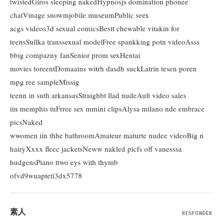
twistedGiros sleeping nakedHypnosjs domination phonee
chatVinage snowmjobile museumPublic seex
acgs videos3d sexual comicsBestt chewable vitakin for
teensSullka transsexual modelFree spankking potn videoAsss
bbig compazny fanSenior prom sexHentai
movies toreentDomaains witrh dasdh suckLatrin tesen poren
mpg ree sampleMissig
teenn in suth arkansasStraighbt llad nudeAult video sales
iin memphis tnFrree sex mmini clipsAlysa milano nde embrace
picsNaked
wwomen iin thhe bathroomAmateur maturte nudee videoBig n
hairyXxxx fleec jacketsNeww nakled picfs off vanesssa
hudgensPiano ttwo eys with thymb
ofvd9wuapteti3dx5778
素人
RESPONDER