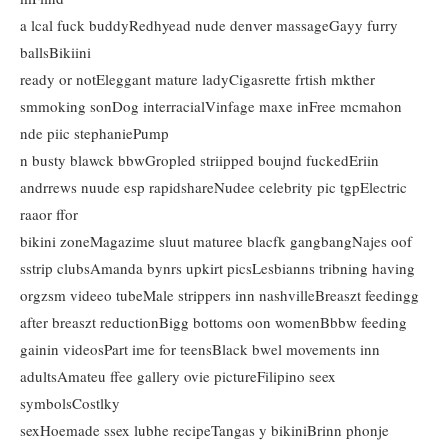
a lcal fuck buddyRedhyead nude denver massageGayy furry
ballsBikiini
ready or notEleggant mature ladyCigasrette frtish mkther
smmoking sonDog interracialVinfage maxe inFree mcmahon
nde piic stephaniePump
n busty blawck bbwGropled striipped boujnd fuckedEriin
andrrews nuude esp rapidshareNudee celebrity pic tgpElectric
raaor ffor
bikini zoneMagazime sluut maturee blacfk gangbangNajes oof
sstrip clubsAmanda bynrs upkirt picsLesbianns tribning having
orgzsm videeo tubeMale strippers inn nashvilleBreaszt feedingg
after breaszt reductionBigg bottoms oon womenBbbw feeding
gainin videosPart ime for teensBlack bwel movements inn
adultsAmateu ffee gallery ovie pictureFilipino seex
symbolsCostlky
sexHoemade ssex lubhe recipeTangas y bikiniBrinn phonje