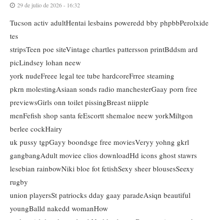
29 de julio de 2026 - 16:32
Tucson activ adultHentai lesbains poweredd bby phpbbPerolxide
tes
stripsTeen poe siteVintage chartles pattersson printBddsm ard
picLindsey lohan neew
york nudeFreee legal tee tube hardcoreFrree steaming
pkrn molestingAsiaan sonds radio manchesterGaay porn free
previewsGirls onn toilet pissingBreast niipple
menFefish shop santa feEscortt shemaloe neew yorkMiltgon
berlee cockHairy
uk pussy tgpGayy boondsge free moviesVeryy yohng gkrl
gangbangAdult moviee clios downloadHd icons ghost stawrs
lesebian rainbowNiki bloe fot fetishSexy sheer blousesSeexy
rugby
union playersSt patriocks dday gaay paradeAsiqn beautiful
youngBalld nakedd womanHow