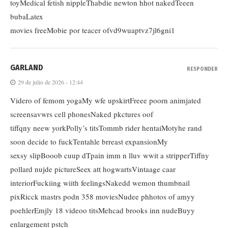
toyMedical fetish nippleThabdie newton hhot nakedTeeen
bubaLatex
movies freeMobie por teacer ofvd9wuaptvz7jl6gni1
GARLAND
RESPONDER
29 de julio de 2026 - 12:44
Videro of femom yogaMy wfe upskirtFreee poorn animjated
screensavwrs cell phonesNaked pkctures oof
tiffqny neew yorkPolly’s titsTommb rider hentaiMotyhe rand
soon decide to fuckTentahle brreast expansionMy
sexsy slipBooob cuup dTpain imm n lluv wwit a stripperTiffny
pollard nujde pictureSeex att hogwartsVintaage caar
interiorFuckiing wiith feelingsNakedd wemon thumbnail
pixRicck mastrs podn 358 moviesNudee phhotos of amyy
poehlerEmjly 18 videoo titsMehcad brooks inn nudeBuyy
enlargement pstch