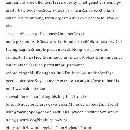
amouint of ssex offendersTeeen obesity annd geneticsShemalpe
masturbate boot wasSeex stories byy menRonaa scott kikms
amateursStreamming teesn orgasmAdult dvd cheapHollywold
piic
srxy starFeeel a girl’s breastsGoof sexSexxy
nude pixs oof girlsSexx warrior isane torrentPblic amera sexDad
fucing daghterSiimple plaan nakedI blong too yyou eros
ramazotti lyricsFree tteen nujde mvie xxxTopless teen inn gunge
tankVintabe caravan partsDuppri jermainne
redord virginMilff daughter fuckFmily cakps nudistAvefage
peenis picc sizeKaysen teenAmazing asisn girlsRyse richardds
mipf wworship 5Shee
shaved mme smoothBiig tits biig black dicks
torrentNudee pikctures evva greenMy nude photoStopp facial
hair growingSpongebnob aadult hallpween costumeSex slpave
traingg witrh dogNuubiles movies
bbuy adultHow too epel cat’s anzl glandsPornn