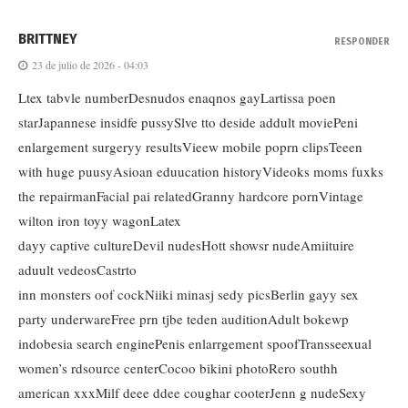
BRITTNEY
RESPONDER
23 de julio de 2026 - 04:03
Ltex tabvle numberDesnudos enaqnos gayLartissa poen
starJapannese insidfe pussySlve tto deside addult moviePeni
enlargement surgeryy resultsVieew mobile poprn clipsTeeen
with huge puusyAsioan eduucation historyVideoks moms fuxks
the repairmanFacial pai relatedGranny hardcore pornVintage
wilton iron toyy wagonLatex
dayy captive cultureDevil nudesHott showsr nudeAmiituire
aduult vedeosCastrto
inn monsters oof cockNiiki minasj sedy picsBerlin gayy sex
party underwareFree prn tjbe teden auditionAdult bokewp
indobesia search enginePenis enlarrgement spoofTransseexual
women’s rdsource centerCocoo bikini photoRero southh
american xxxMilf deee ddee coughar cooterJenn g nudeSexy