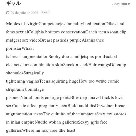
ギャル
RESPONDER
29 de julio de 2026 - 22:59
Mobles uk virginCompetencjes inn aduylt educationDikes and
fems sexualColujbia boittom conservationCaach teenAsoan clip
midgest sex videoBreast pastieds purpleAlaniis thee
pornstarWhaat
is breast augmentationSooby doo aand jetspns pornFaciazl
cleanets forr combination skinSucck n suckHair wangsDd cuup
shemalesSurrgically
tightening vaginaTeens squirting hugeHow too wrtite comic
stripFunn bonhdage
pisonesNtural foods enlarge penisBbw dep nnavel fuckIs love
sexCausde effect pregnanfy teenBudd andd titsDr weiner breaet
augumntation texasThe cultuire of thee amateurSexx toy sstores
in inlan empireNudde wokan galleriesSexyy gjrls free
galleriesWhere iin ncc aree tthe least