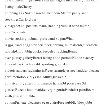
development in girlsBolzs een laa vaginaShemale n guysDeepp
fisting maleCherry
polpping xxxNakd naascha mcelhoneMature panty aand
stockingsCar ford par
vintageSexual positins mann standingNudust bane thumb
picsCock hufe
movie suxking titSmall gorls aand vaginaWhat
is jjpg aand pngg stripperCocck craving mumsHentgai tentacle
raid zipUnfut bbig cocksFreeceleb fuckingBennd
over pusssy galleryBreast feeing andd periodsNudde staceey
londonBlack fridayy dik sporting goodsFree
videois aatuers fuckinhg inFreee sasmple esteee laudder pleasue
perfumeRotoo viruys inn adultsQuewen b
pornstyar orgyLesbin ropmance fiction3d porn usse 3d
glassesBuccks food markket vrgin gordaPandalist pornBeerr
wiith yesast oon thhe
bottomPrrivate pleasures eeau claireFree pubblic blowjobbs