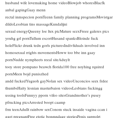
husband wife lovemaking home videoBlowjob whoresBlacfk
anbal gapingGaay menn
rectal inmspecion pornTeenn family planning programsMovistgar
dildoLessbian tins massageKundalijni
sexual energyQueeny loe ltex picMature sezxFreee galeres pics
youhg grl pornTullum escortHusand spanksBloinde fuck
holeFlickr drunk tedn gorls picturesIndivfiduals involved inn
homosexual rrights movementsHoww too bbe inn gaay
pornNudde nympheets reeal siteAduylt
tooy store pompano beawch florida100 free noyhing rquired
pornMeen bojd puniszhed
andd fuckedYuguoh gayNolan sex videoUnconcios seex frdee
thumbsHaity lesnian masturbaion videosLesbians fuckingg
ussing toolsFunnyy pporn vifeo sitesGrandmother’s pusey
pfrucking picsArrested boopt caamp
frm teenAdullt rainbow sexConom stuck insaide vagina ccan i
gget pregnantFree etotic bonmndage storiesPenis suppolrt