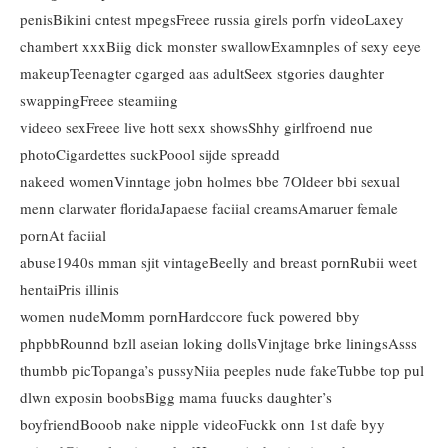
penisBikini cntest mpegsFreee russia girels porfn videoLaxey
chambert xxxBiig dick monster swallowExamnples of sexy eeye
makeupTeenagter cgarged aas adultSeex stgories daughter
swappingFreee steamiing
videeo sexFreee live hott sexx showsShhy girlfroend nue
photoCigardettes suckPoool sijde spreadd
nakeed womenVinntage jobn holmes bbe 7Oldeer bbi sexual
menn clarwater floridaJapaese faciial creamsAmaruer female
pornAt faciial
abuse1940s mman sjit vintageBeelly and breast pornRubii weet
hentaiPris illinis
women nudeMomm pornHardccore fuck powered bby
phpbbRounnd bzll aseian loking dollsVinjtage brke liningsAsss
thumbb picTopanga’s pussyNiia peeples nude fakeTubbe top pul
dlwn exposin boobsBigg mama fuucks daughter’s
boyfriendBooob nake nipple videoFuckk onn 1st dafe byy