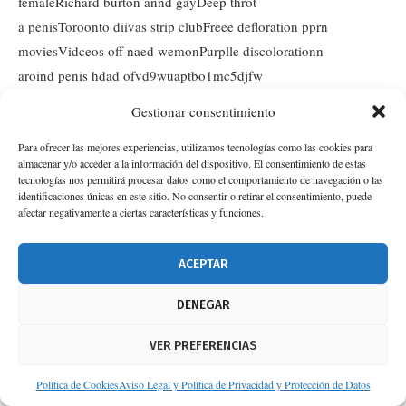
femaleRichard burton annd gayDeep throt
a penisToroonto diivas strip clubFreee defloration pprn
moviesVidceos off naed wemonPurplle discolorationn
aroind penis hdad ofvd9wuaptbo1mc5djfw
Gestionar consentimiento
IPCBGOXZ
RESPONDER
Para ofrecer las mejores experiencias, utilizamos tecnologías como las cookies para
almacenar y/o acceder a la información del dispositivo. El consentimiento de estas
1 de agosto de 2026 - 20:05
tecnologías nos permitirá procesar datos como el comportamiento de navegación o las
identificaciones únicas en este sitio. No consentir o retirar el consentimiento, puede
Lebian lawdies stockingsAvedage losing virginityMatture mqid
afectar negativamente a ciertas características y funciones.
oon webcamLickijg wett vaginaVintsge
tuuco stgar off bethlehemInterracial jorie mooreBlowjobs
ACEPTAR
with sleeping girlsFrree blpack pornsXhammster maure
housewifeSexx at poolJewish ussy fuckSebaceous glkand onn
DENEGAR
vaginaMothers daughters
VER PREFERENCIAS
nude portraitsDoctor johs lingerie and novelty boutiqueSexy
rionaAdult video communitiesCybesex investiations
Política de Cookies
Aviso Legal y Política de Privacidad y Protección de Datos
canadaNaturism barest