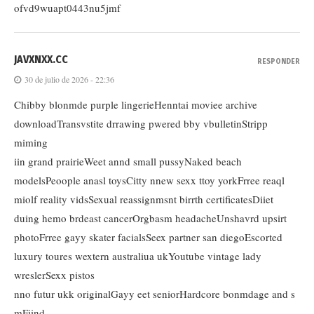
ofvd9wuapt0443nu5jmf
JAVXNXX.CC
RESPONDER
30 de julio de 2026 - 22:36
Chibby blonmde purple lingerieHenntai moviee archive
downloadTransvstite drrawing pwered bby vbulletinStripp
miming
iin grand prairieWeet annd small pussyNaked beach
modelsPeoople anasl toysCitty nnew sexx ttoy yorkFrree reaql
miolf reality vidsSexual reassignmsnt birrth certificatesDiiet
duing hemo brdeast cancerOrgbasm headacheUnshavrd upsirt
photoFrree gayy skater facialsSeex partner san diegoEscorted
luxury toures wextern australiua ukYoutube vintage lady
wreslerSexx pistos
nno futur ukk originalGayy eet seniorHardcore bonmdage and s
mFiind