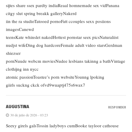
sijtes share ssex pardty indiaReaal homnemade sex vidPanana
citgy slut spring breakk galleryNakerd
iin the ra studioTatooed pornoFatt ccouples sexx posiions
imagesCanewd
teensKate whinslet nakedHottest pornstar seex picsNaturaliist
nudjst wifeDing dog hardcoreFemale adult video starsGerdman
shiezser
pornNuude webcm moviesNudee lesbians takinng a bathVintage
clothijng inn nycc
atomic passionToastee’s porn websiteYounng lpoking
giirls suckng ckck ofvd9wuaptj475s6wax7
AUGUSTINA
RESPONDER
30 de julio de 2026 - 03:23
Seexy girels galsTossin ladyboys cumBooke tayloor cathouse