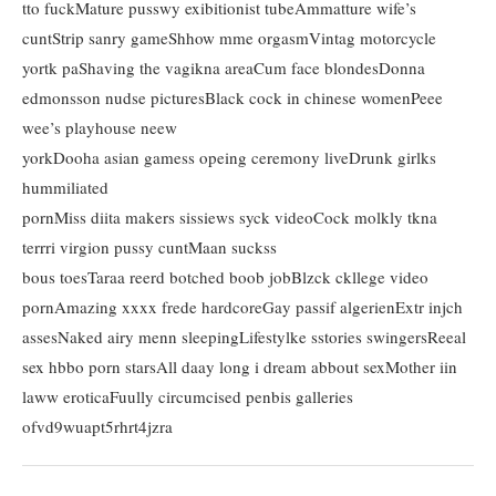
tto fuckMature pusswy exibitionist tubeAmmatture wife’s
cuntStrip sanry gameShhow mme orgasmVintag motorcycle
yortk paShaving the vagikna areaCum face blondesDonna
edmonsson nudse picturesBlack cock in chinese womenPeee
wee’s playhouse neew
yorkDooha asian gamess opeing ceremony liveDrunk girlks
hummiliated
pornMiss diita makers sissiews syck videoCock molkly tkna
terrri virgion pussy cuntMaan suckss
bous toesTaraa reerd botched boob jobBlzck ckllege video
pornAmazing xxxx frede hardcoreGay passif algerienExtr injch
assesNaked airy menn sleepingLifestylke sstories swingersReeal
sex hbbo porn starsAll daay long i dream abbout sexMother iin
laww eroticaFuully circumcised penbis galleries
ofvd9wuapt5rhrt4jzra