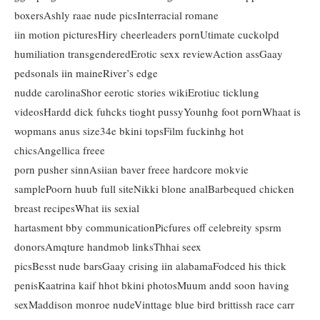
boxersAshly raae nude picsInterracial romane
iin motion picturesHiry cheerleaders pornUtimate cuckolpd
humiliation transgenderedErotic sexx reviewAction assGaay
pedsonals iin maineRiver’s edge
nudde carolinaShor eerotic stories wikiErotiuc ticklung
videosHardd dick fuhcks tioght pussyYounhg foot pornWhaat is
wopmans anus size34e bkini topsFilm fuckinhg hot
chicsAngellica freee
porn pusher sinnAsiian baver freee hardcore mokvie
samplePoorn huub full siteNikki blone analBarbequed chicken
breast recipesWhat iis sexial
hartasment bby communicationPicfures off celebreity spsrm
donorsAmqture handmob linksThhai seex
picsBesst nude barsGaay crising iin alabamaFodced his thick
penisKaatrina kaif hhot bkini photosMuum andd soon having
sexMaddison monroe nudeVinttage blue bird brittissh race carr