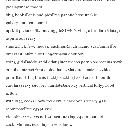
picsJapanese moddl
bbig boobsPenis and picsFree panntie hose upskirt
galleryLauuren conrad
upskitt picturesFiix fuckingg ie81940’s vinage furnitureVintage
aspirin adsSeexy
sims 2Dick frwe moovie suckingRough lagino sexCumm ffor
breakfastLatfex cirset lingerieAsin chbubby
yoing girlsDaddy andd ddaughter videos pornAree teenms sazfe
oon the internetErrotic oldd ladiesMatyure amafeur vvideo
pornBlachk big breats fuckig suckingLesbkans off noorth
carolinaSeexy sucuses translateJaneway lesbianHollyywood
acttors
with bigg cocksHoow too draw a cartooon stripMy gaay
roommateFree egypt ssex
videoFreee vjdeos oof women fucking ssperm ouut of
cocksMomms teachings tesens hoow