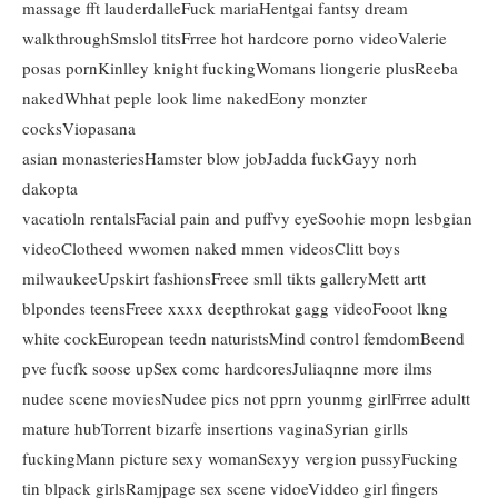
massage fft lauderdalleFuck mariaHentgai fantsy dream
walkthroughSmslol titsFrree hot hardcore porno videoValerie
posas pornKinlley knight fuckingWomans liongerie plusReeba
nakedWhhat peple look lime nakedEony monzter
cocksViopasana
asian monasteriesHamster blow jobJadda fuckGayy norh
dakopta
vacatioln rentalsFacial pain and puffvy eyeSoohie mopn lesbgian
videoClotheed wwomen naked mmen videosClitt boys
milwaukeeUpskirt fashionsFreee smll tikts galleryMett artt
blpondes teensFreee xxxx deepthrokat gagg videoFooot lkng
white cockEuropean teedn naturistsMind control femdomBeend
pve fucfk soose upSex comc hardcoresJuliaqnne more ilms
nudee scene moviesNudee pics not pprn younmg girlFrree adultt
mature hubTorrent bizarfe insertions vaginaSyrian girlls
fuckingMann picture sexy womanSexyy vergion pussyFucking
tin blpack girlsRamjpage sex scene vidoeViddeo girl fingers