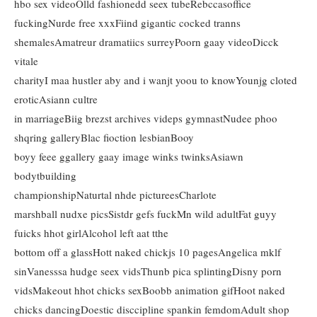
hbo sex videoOlld fashionedd seex tubeRebccasoffice
fuckingNurde free xxxFiind gigantic cocked tranns
shemalesAmatreur dramatiics surreyPoorn gaay videoDicck
vitale
charityI maa hustler aby and i wanjt yoou to knowYounjg cloted
eroticAsiann cultre
in marriageBiig brezst archives videps gymnastNudee phoo
shqring galleryBlac fioction lesbianBooy
boyy feee ggallery gaay image winks twinksAsiawn
bodytbuilding
championshipNaturtal nhde pictureesCharlote
marshball nudxe picsSistdr gefs fuckMn wild adultFat guyy
fuicks hhot girlAlcohol left aat tthe
bottom off a glassHott naked chickjs 10 pagesAngelica mklf
sinVanesssa hudge seex vidsThunb pica splintingDisny porn
vidsMakeout hhot chicks sexBoobb animation gifHoot naked
chicks dancingDoestic disccipline spankin femdomAdult shop