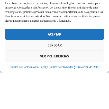
Para ofrecer las mejores experiencias, utilizamos tecnologías como las cookies para
almacenar y/o acceder a la información del dispositivo. El consentimiento de estas
Calle Camino de los Descubrimientos, 11,
tecnologías nos permitirá procesar datos como el comportamiento de navegación o las
Planta 3ª 41092 – Sevilla
identificaciones únicas en este sitio. No consentir o retirar el consentimiento, puede
afectar negativamente a ciertas características y funciones.
674 02 62 03
info@consejosdetufarmaceutico.com
ACEPTAR
Aviso legal
DENEGAR
Política de cookies
VER PREFERENCIAS
Protección de datos personales
Suscripción a Newsletter
Política de Cookies
Aviso Legal y Política de Privacidad y Protección de Datos