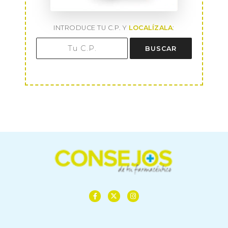
INTRODUCE TU C.P. Y
LOCALÍZALA
:
BUSCAR